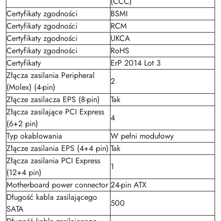
(CCC)
Certyfikaty zgodności
BSMI
Certyfikaty zgodności
RCM
Certyfikaty zgodności
UKCA
Certyfikaty zgodności
RoHS
Certyfikaty
ErP 2014 Lot 3
Złącza zasilania Peripheral
2
(Molex) (4-pin)
Złącze zasilacza EPS (8-pin)
Tak
Złącza zasilające PCI Express
4
(6+2 pin)
Typ okablowania
W pełni modułowy
Złącze zasilania EPS (4+4 pin)
Tak
Złącza zasilania PCI Express
1
(12+4 pin)
Motherboard power connector
24-pin ATX
Długość kabla zasilającego
500
SATA