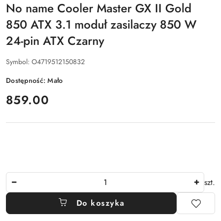
No name Cooler Master GX II Gold
850 ATX 3.1 moduł zasilaczy 850 W
24-pin ATX Czarny
Symbol:
O4719512150832
Dostępność:
Mało
cena:
859.00
Ilość
szt.
Do koszyka