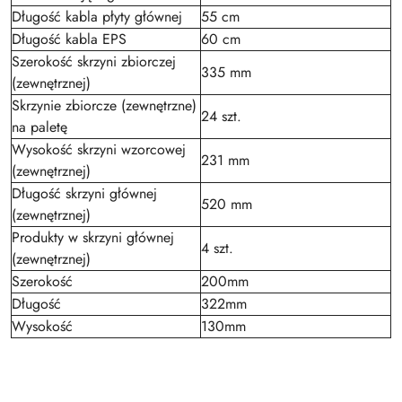
Długość kabla płyty głównej
55 cm
Długość kabla EPS
60 cm
Szerokość skrzyni zbiorczej
335 mm
(zewnętrznej)
Skrzynie zbiorcze (zewnętrzne)
24 szt.
na paletę
Wysokość skrzyni wzorcowej
231 mm
(zewnętrznej)
Długość skrzyni głównej
520 mm
(zewnętrznej)
Produkty w skrzyni głównej
4 szt.
(zewnętrznej)
Szerokość
200mm
Długość
322mm
Wysokość
130mm