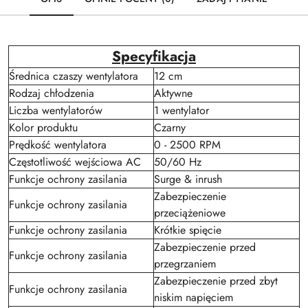
Specyfikacja
Średnica czaszy wentylatora
12 cm
Rodzaj chłodzenia
Aktywne
Liczba wentylatorów
1 wentylator
Kolor produktu
Czarny
Prędkość wentylatora
0 - 2500 RPM
Częstotliwość wejściowa AC
50/60 Hz
Funkcje ochrony zasilania
Surge & inrush
Zabezpieczenie
Funkcje ochrony zasilania
przeciążeniowe
Funkcje ochrony zasilania
Krótkie spięcie
Zabezpieczenie przed
Funkcje ochrony zasilania
przegrzaniem
Zabezpieczenie przed zbyt
Funkcje ochrony zasilania
niskim napięciem