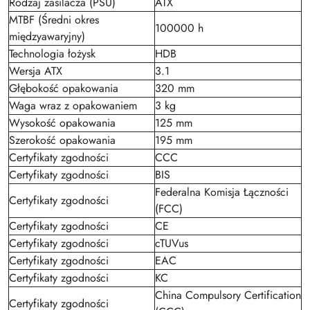
Rodzaj zasilacza (PSU)
ATX
MTBF (Średni okres
100000 h
międzyawaryjny)
Technologia łożysk
HDB
Wersja ATX
3.1
Głębokość opakowania
320 mm
Waga wraz z opakowaniem
3 kg
Wysokość opakowania
125 mm
Szerokość opakowania
195 mm
Certyfikaty zgodności
CCC
Certyfikaty zgodności
BIS
Federalna Komisja Łączności
Certyfikaty zgodności
(FCC)
Certyfikaty zgodności
CE
Certyfikaty zgodności
cTUVus
Certyfikaty zgodności
EAC
Certyfikaty zgodności
KC
China Compulsory Certification
Certyfikaty zgodności