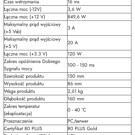
Czas wstrzymania
16 ms
Łączna moc (-12V)
3,6 W
Łączna moc (+12 V)
849,6 W
Maksymalny prąd wyjściowy
3 A
(+5 Vsb)
Maksymalny prąd wyjściowy
20 A
(+5 V)
Łączna moc (+3.3 V)
120 W
Zakres opóźnienia Dobrego
100 - 150 ms
Sygnału mocy
Szerokość produktu
150 mm
Wysokość produktu
86 mm
Waga produktu
2,61 kg
Głębokość produktu
160 mm
Zakres temperatur
0 - 40 °C
(eksploatacja)
Przeznaczenie
PC/serwer
Certyfikat 80 PLUS
80 PLUS Gold