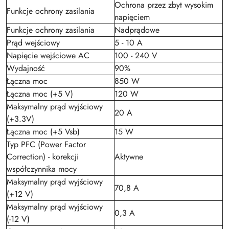
Ochrona przez zbyt wysokim
Funkcje ochrony zasilania
napięciem
Funkcje ochrony zasilania
Nadprądowe
Prąd wejściowy
5 - 10 A
Napięcie wejściowe AC
100 - 240 V
Wydajność
90%
Łączna moc
850 W
Łączna moc (+5 V)
120 W
Maksymalny prąd wyjściowy
20 A
(+3.3V)
Łączna moc (+5 Vsb)
15 W
Typ PFC (Power Factor
Correction) - korekcji
Aktywne
współczynnika mocy
Maksymalny prąd wyjściowy
70,8 A
(+12 V)
Maksymalny prąd wyjściowy
0,3 A
(-12 V)