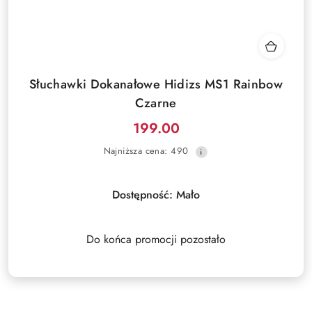
Słuchawki Dokanałowe Hidizs MS1 Rainbow
Czarne
199.00
Cena
Najniższa
Najniższa cena:
490
promocyjna:
cena
z
30
Dostępność:
Mało
dni
przed
obniżką
Do końca promocji pozostało