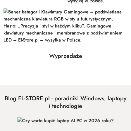
Produkty
Wyprzedaże
Pomiń karuzelę produktów
o
statusie:
Blog EL-STORE.pl - poradniki Windows, laptopy
i technologie