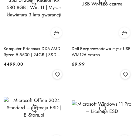
Komputer Pricemax DX6 AMD
Dell Bezprzewodowa mysz USB
Ryzen 5 5500 | 24GB | SSD
WM126 czarna
512GB | Radeon RX 580 8GB |
Cena:
Cena:
4499.00
69.99
Win 11 | Mysz+ klawiatura 3 lata
gwarancji