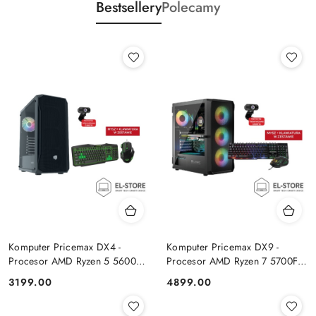
Bestsellery
Polecamy
Komputer Pricemax DX4 -
Komputer Pricemax DX9 -
Procesor AMD Ryzen 5 5600G
Procesor AMD Ryzen 7 5700F |
| Pamięć 16GB | Dysk SSD
Pamięć 24GB | Dysk SSD 1TB |
Cena:
Cena:
3199.00
4899.00
512GB Win 11 PRO
GeForce RTX 5050 8GB | Win
11