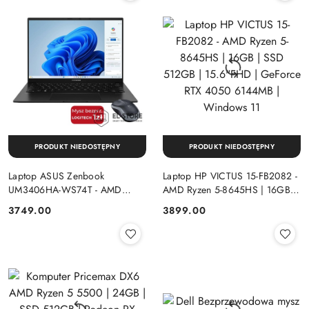
PRODUKT NIEDOSTĘPNY
PRODUKT NIEDOSTĘPNY
Laptop ASUS Zenbook
Laptop HP VICTUS 15-FB2082 -
UM3406HA-WS74T - AMD
AMD Ryzen 5-8645HS | 16GB |
Ryzen 7-8840HS | 16GB | SSD
SSD 512GB | 15.6"FHD |
Cena:
Cena:
3749.00
3899.00
512GB | 14" OLED (1920x1200)
GeForce RTX 4050 6144MB |
Dotykowa | Windows 11
Windows 11