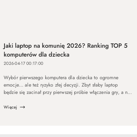
Jaki laptop na komunię 2026? Ranking TOP 5
komputerów dla dziecka
2026-04-17 00:17:00
Wybór pierwszego komputera dla dziecka to ogromne
emocje… ale też ryzyko złej decyzji. Zbyt słaby laptop
będzie się zacinał przy pierwszej próbie włączenia gry, a na
zbyt drogi wydasz pieniądze bez sensu. Dlatego
przygotowaliśmy ten p...
Więcej