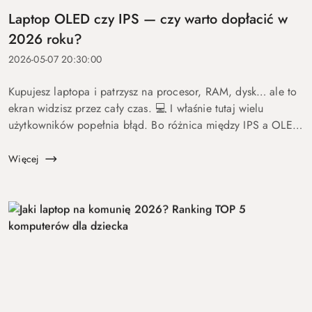
Laptop OLED czy IPS — czy warto dopłacić w
2026 roku?
2026-05-07 20:30:00
Kupujesz laptopa i patrzysz na procesor, RAM, dysk… ale to
ekran widzisz przez cały czas. 💻 I właśnie tutaj wielu
użytkowników popełnia błąd. Bo różnica między IPS a OLED
to nie detal. To coś, co wpływa na komfort pracy, oglądania
fil...
Więcej