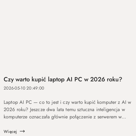
Czy warto kupić laptop AI PC w 2026 roku?
2026-05-10 20:49:00
Laptop AI PC — co to jest i czy warto kupić komputer z AI w
2026 roku? Jeszcze dwa lata temu sztuczna inteligencja w
komputerze oznaczała głównie połączenie z serwerem w
chmurze i odpowiedź po kilku sekundach oczekiwania. Dziś
coraz więcej mo...
Więcej