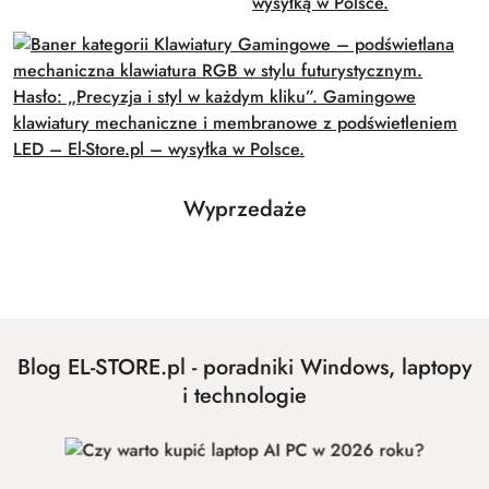
Produkty
Wyprzedaże
Pomiń karuzelę produktów
o
statusie:
Blog EL-STORE.pl - poradniki Windows, laptopy
i technologie