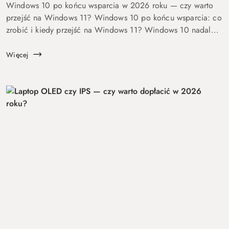
Windows 10 po końcu wsparcia w 2026 roku — czy warto
przejść na Windows 11? Windows 10 po końcu wsparcia: co
zrobić i kiedy przejść na Windows 11? Windows 10 nadal
się uruchamia. Problem w tym, że od 14 października 2025
roku robi to już bez ochrony...
Więcej