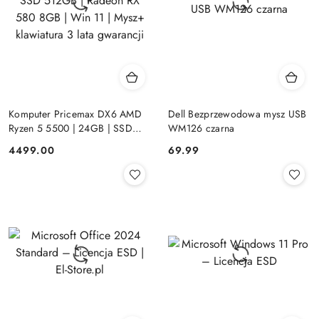
Komputer Pricemax DX6 AMD
Dell Bezprzewodowa mysz USB
Ryzen 5 5500 | 24GB | SSD
WM126 czarna
512GB | Radeon RX 580 8GB |
Cena:
Cena:
4499.00
69.99
Win 11 | Mysz+ klawiatura 3 lata
gwarancji