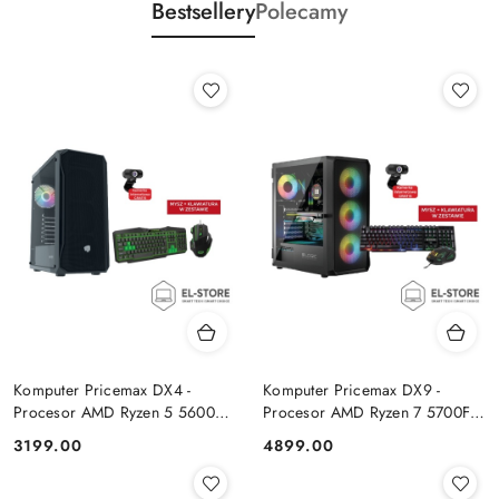
Bestsellery
Polecamy
Komputer Pricemax DX4 -
Komputer Pricemax DX9 -
Procesor AMD Ryzen 5 5600G
Procesor AMD Ryzen 7 5700F |
| Pamięć 16GB | Dysk SSD
Pamięć 24GB | Dysk SSD 1TB |
Cena:
Cena:
3199.00
4899.00
512GB Win 11 PRO
GeForce RTX 5050 8GB | Win
11