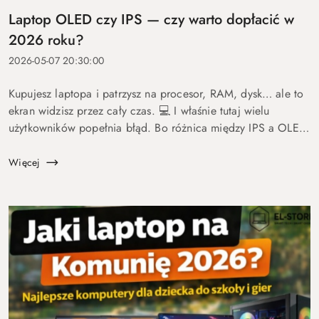
Laptop OLED czy IPS — czy warto dopłacić w
2026 roku?
2026-05-07 20:30:00
Kupujesz laptopa i patrzysz na procesor, RAM, dysk… ale to
ekran widzisz przez cały czas. 💻 I właśnie tutaj wielu
użytkowników popełnia błąd. Bo różnica między IPS a OLED
to nie detal. To coś, co wpływa na komfort pracy, oglądania
fil...
Więcej