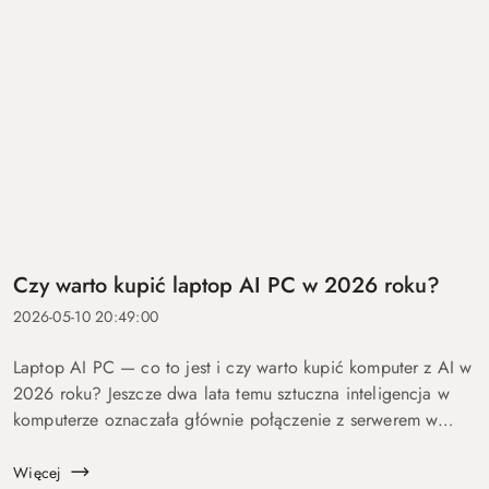
Czy warto kupić laptop AI PC w 2026 roku?
2026-05-10 20:49:00
Laptop AI PC — co to jest i czy warto kupić komputer z AI w
2026 roku? Jeszcze dwa lata temu sztuczna inteligencja w
komputerze oznaczała głównie połączenie z serwerem w
chmurze i odpowiedź po kilku sekundach oczekiwania. Dziś
coraz więcej mo...
Więcej