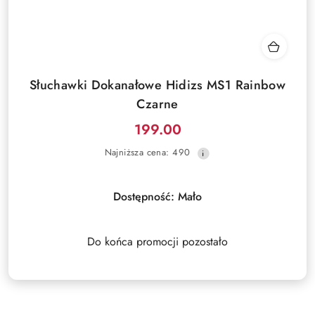
Słuchawki Dokanałowe Hidizs MS1 Rainbow
Czarne
199.00
Cena
Najniższa
Najniższa cena:
490
promocyjna:
cena
z
30
Dostępność:
Mało
dni
przed
obniżką
Do końca promocji pozostało