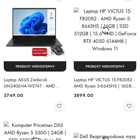
PRODUKT NIEDOSTĘPNY
PRODUKT NIEDOSTĘPNY
Laptop ASUS Zenbook
Laptop HP VICTUS 15-FB2082 -
UM3406HA-WS74T - AMD
AMD Ryzen 5-8645HS | 16GB |
Ryzen 7-8840HS | 16GB | SSD
SSD 512GB | 15.6"FHD |
Cena:
Cena:
3749.00
3899.00
512GB | 14" OLED (1920x1200)
GeForce RTX 4050 6144MB |
Dotykowa | Windows 11
Windows 11