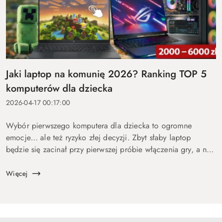
Jaki laptop na komunię 2026? Ranking TOP 5
komputerów dla dziecka
2026-04-17 00:17:00
Wybór pierwszego komputera dla dziecka to ogromne
emocje… ale też ryzyko złej decyzji. Zbyt słaby laptop
będzie się zacinał przy pierwszej próbie włączenia gry, a na
zbyt drogi wydasz pieniądze bez sensu. Dlatego
przygotowaliśmy ten p...
Więcej