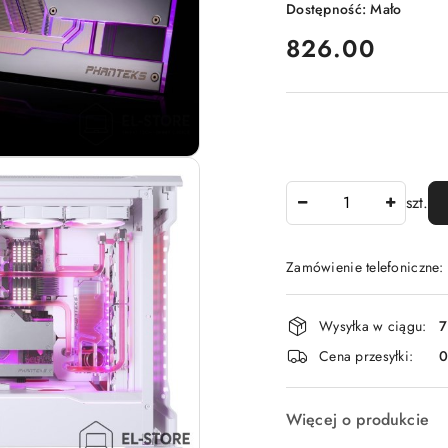
Dostępność:
Mało
cena:
826.00
Ilość
szt.
Zamówienie telefoniczne
Dostępność
Wysyłka w ciągu:
7
i
Cena przesyłki:
dostawa
Więcej o produkcie