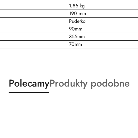
1,85 kg
190 mm
Pudełko
90mm
355mm
70mm
Produkty
Produkty
Polecamy
Produkty podobne
o
o
statusie:
statusie: