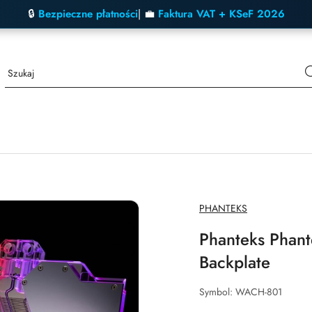
🔒
Bezpieczne płatności
| 💼
Faktura VAT + KSeF 2026
NAZWA
PHANTEKS
PRODUCENTA:
Phanteks Phant
Backplate
Symbol:
WACH-801