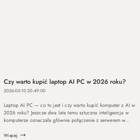
Czy warto kupić laptop AI PC w 2026 roku?
2026-05-10 20:49:00
Laptop AI PC — co to jest i czy warto kupić komputer z AI w
2026 roku? Jeszcze dwa lata temu sztuczna inteligencja w
komputerze oznaczała głównie połączenie z serwerem w
chmurze i odpowiedź po kilku sekundach oczekiwania. Dziś
coraz więcej mo...
Więcej