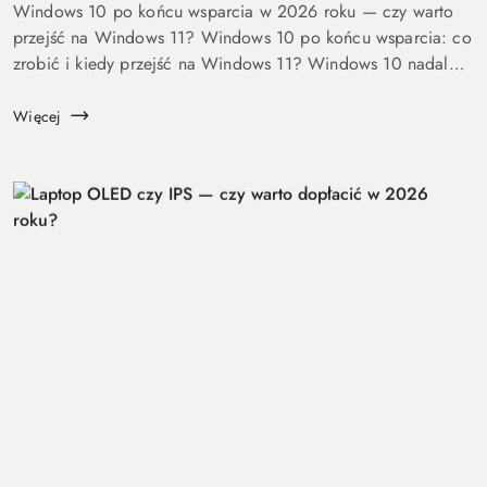
Windows 10 po końcu wsparcia w 2026 roku — czy warto
przejść na Windows 11? Windows 10 po końcu wsparcia: co
zrobić i kiedy przejść na Windows 11? Windows 10 nadal
się uruchamia. Problem w tym, że od 14 października 2025
roku robi to już bez ochrony...
Więcej