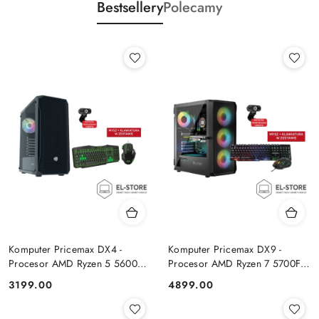
Bestsellery
Polecamy
Komputer Pricemax DX4 -
Komputer Pricemax DX9 -
Procesor AMD Ryzen 5 5600G
Procesor AMD Ryzen 7 5700F |
| Pamięć 16GB | Dysk SSD
Pamięć 24GB | Dysk SSD 1TB |
Cena:
Cena:
3199.00
4899.00
512GB Win 11 PRO
GeForce RTX 5050 8GB | Win
11