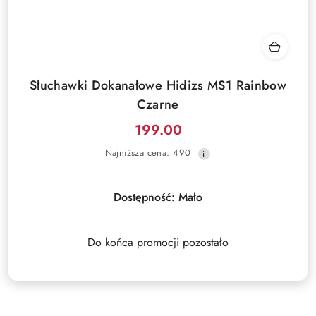
Słuchawki Dokanałowe Hidizs MS1 Rainbow
Czarne
199.00
Cena
Najniższa
Najniższa cena:
490
promocyjna:
cena
z
30
Dostępność:
Mało
dni
przed
obniżką
Do końca promocji pozostało