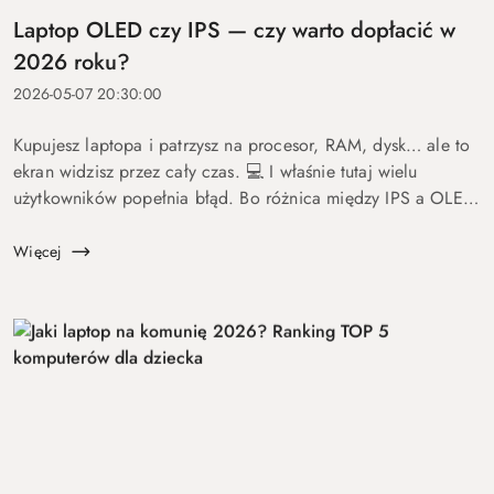
Laptop OLED czy IPS — czy warto dopłacić w
2026 roku?
2026-05-07 20:30:00
Kupujesz laptopa i patrzysz na procesor, RAM, dysk… ale to
ekran widzisz przez cały czas. 💻 I właśnie tutaj wielu
użytkowników popełnia błąd. Bo różnica między IPS a OLED
to nie detal. To coś, co wpływa na komfort pracy, oglądania
fil...
Więcej