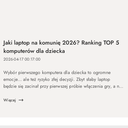
Jaki laptop na komunię 2026? Ranking TOP 5
komputerów dla dziecka
2026-04-17 00:17:00
Wybór pierwszego komputera dla dziecka to ogromne
emocje… ale też ryzyko złej decyzji. Zbyt słaby laptop
będzie się zacinał przy pierwszej próbie włączenia gry, a na
zbyt drogi wydasz pieniądze bez sensu. Dlatego
przygotowaliśmy ten p...
Więcej