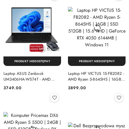
PRODUKT NIEDOSTĘPNY
PRODUKT NIEDOSTĘPNY
Laptop ASUS Zenbook
Laptop HP VICTUS 15-FB2082 -
UM3406HA-WS74T - AMD
AMD Ryzen 5-8645HS | 16GB |
Ryzen 7-8840HS | 16GB | SSD
SSD 512GB | 15.6"FHD |
Cena:
Cena:
3749.00
3899.00
512GB | 14" OLED (1920x1200)
GeForce RTX 4050 6144MB |
Dotykowa | Windows 11
Windows 11