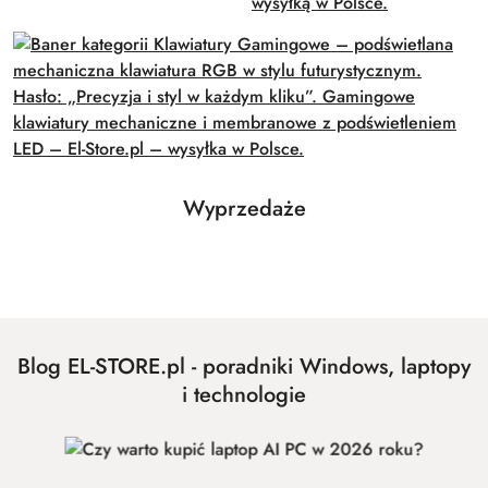
Produkty
Wyprzedaże
Pomiń karuzelę produktów
o
statusie:
Blog EL-STORE.pl - poradniki Windows, laptopy
i technologie