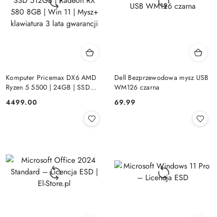
Komputer Pricemax DX6 AMD
Dell Bezprzewodowa mysz USB
Ryzen 5 5500 | 24GB | SSD
WM126 czarna
512GB | Radeon RX 580 8GB |
Cena:
Cena:
4499.00
69.99
Win 11 | Mysz+ klawiatura 3 lata
gwarancji