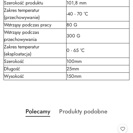
Szerokość produktu
101,8 mm
Zakres temperatur
-40 - 70 °C
(przechowywanie)
Wstrząsy podczas pracy
80 G
Wstrząsy podczas
300 G
przechowywania
Zakres temperatur
0 - 65 °C
(eksploatacja)
Szerokość
100mm
Długość
25mm
Wysokość
150mm
Produkty
Produkty
Polecamy
Produkty podobne
Pomiń karuzelę produktów
o
o
statusie:
statusie: