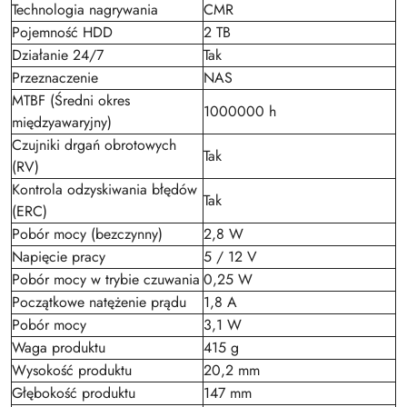
Technologia nagrywania
CMR
Pojemność HDD
2 TB
Działanie 24/7
Tak
Przeznaczenie
NAS
MTBF (Średni okres
1000000 h
międzyawaryjny)
Czujniki drgań obrotowych
Tak
(RV)
Kontrola odzyskiwania błędów
Tak
(ERC)
Pobór mocy (bezczynny)
2,8 W
Napięcie pracy
5 / 12 V
Pobór mocy w trybie czuwania
0,25 W
Początkowe natężenie prądu
1,8 A
Pobór mocy
3,1 W
Waga produktu
415 g
Wysokość produktu
20,2 mm
Głębokość produktu
147 mm