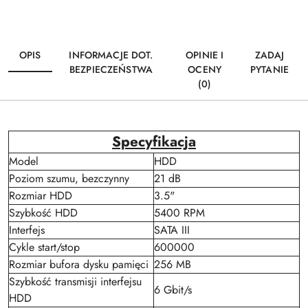
OPIS
INFORMACJE DOT.
OPINIE I
ZADAJ
BEZPIECZEŃSTWA
OCENY
PYTANIE
(0)
Specyfikacja
Model
HDD
Poziom szumu, bezczynny
21 dB
Rozmiar HDD
3.5"
Szybkość HDD
5400 RPM
Interfejs
SATA III
Cykle start/stop
600000
Rozmiar bufora dysku pamięci
256 MB
Szybkość transmisji interfejsu
6 Gbit/s
HDD