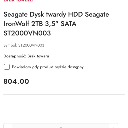
Seagate Dysk twardy HDD Seagate
IronWolf 2TB 3,5" SATA
ST2000VN003
Symbol:
ST2000VN003
Dostępność:
Brak towaru
Powiadom gdy produkt będzie dostępny
cena:
804.00
Ilość