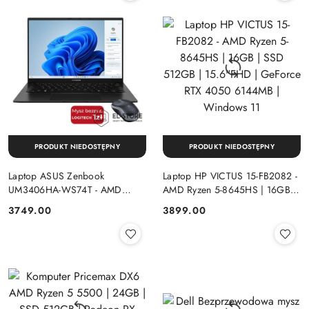
PRODUKT NIEDOSTĘPNY
PRODUKT NIEDOSTĘPNY
Laptop ASUS Zenbook
Laptop HP VICTUS 15-FB2082 -
UM3406HA-WS74T - AMD
AMD Ryzen 5-8645HS | 16GB |
Ryzen 7-8840HS | 16GB | SSD
SSD 512GB | 15.6"FHD |
Cena:
Cena:
3749.00
3899.00
512GB | 14" OLED (1920x1200)
GeForce RTX 4050 6144MB |
Dotykowa | Windows 11
Windows 11