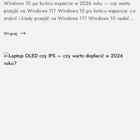
Windows 10 po końcu wsparcia w 2026 roku — czy warto
przejść na Windows 11? Windows 10 po końcu wsparcia: co
zrobić i kiedy przejść na Windows 11? Windows 10 nadal
się uruchamia. Problem w tym, że od 14 października 2025
roku robi to już bez ochrony...
Więcej