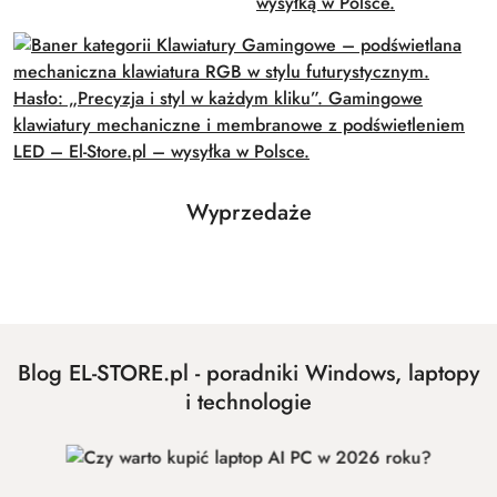
Produkty
Wyprzedaże
Pomiń karuzelę produktów
o
statusie:
Blog EL-STORE.pl - poradniki Windows, laptopy
i technologie