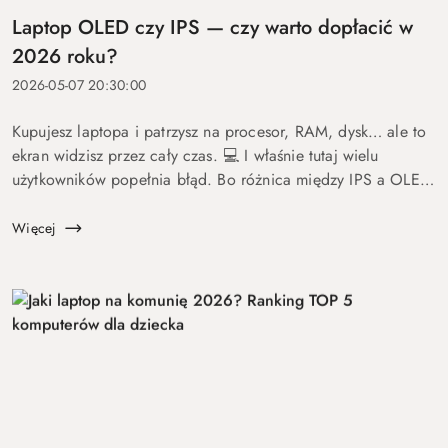
Laptop OLED czy IPS — czy warto dopłacić w
2026 roku?
2026-05-07 20:30:00
Kupujesz laptopa i patrzysz na procesor, RAM, dysk… ale to
ekran widzisz przez cały czas. 💻 I właśnie tutaj wielu
użytkowników popełnia błąd. Bo różnica między IPS a OLED
to nie detal. To coś, co wpływa na komfort pracy, oglądania
fil...
Więcej