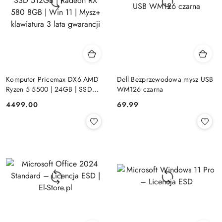
Komputer Pricemax DX6 AMD
Dell Bezprzewodowa mysz USB
Ryzen 5 5500 | 24GB | SSD
WM126 czarna
512GB | Radeon RX 580 8GB |
Cena:
Cena:
4499.00
69.99
Win 11 | Mysz+ klawiatura 3 lata
gwarancji