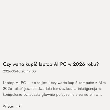
Czy warto kupić laptop AI PC w 2026 roku?
2026-05-10 20:49:00
Laptop AI PC — co to jest i czy warto kupić komputer z AI w
2026 roku? Jeszcze dwa lata temu sztuczna inteligencja w
komputerze oznaczała głównie połączenie z serwerem w
chmurze i odpowiedź po kilku sekundach oczekiwania. Dziś
coraz więcej mo...
Więcej