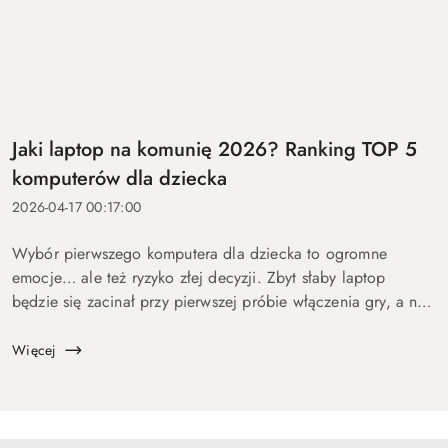
Jaki laptop na komunię 2026? Ranking TOP 5
komputerów dla dziecka
2026-04-17 00:17:00
Wybór pierwszego komputera dla dziecka to ogromne
emocje… ale też ryzyko złej decyzji. Zbyt słaby laptop
będzie się zacinał przy pierwszej próbie włączenia gry, a na
zbyt drogi wydasz pieniądze bez sensu. Dlatego
przygotowaliśmy ten p...
Więcej