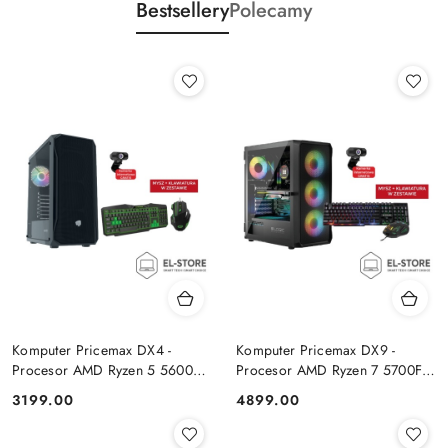
Bestsellery
Polecamy
Komputer Pricemax DX4 -
Komputer Pricemax DX9 -
Procesor AMD Ryzen 5 5600G
Procesor AMD Ryzen 7 5700F |
| Pamięć 16GB | Dysk SSD
Pamięć 24GB | Dysk SSD 1TB |
Cena:
Cena:
3199.00
4899.00
512GB Win 11 PRO
GeForce RTX 5050 8GB | Win
11