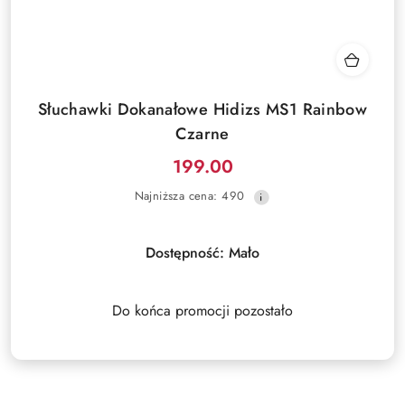
Słuchawki Dokanałowe Hidizs MS1 Rainbow
Czarne
199.00
Cena
Najniższa
Najniższa cena:
490
promocyjna:
cena
z
30
Dostępność:
Mało
dni
przed
obniżką
Do końca promocji pozostało