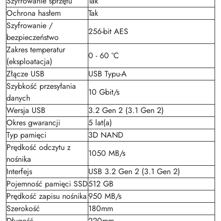
Szyfrowanie sprzętu
Tak
Ochrona hasłem
Tak
Szyfrowanie /
256-bit AES
bezpieczeństwo
Zakres temperatur
0 - 60 °C
(eksploatacja)
Złącze USB
USB Typu-A
Szybkość przesyłania
10 Gbit/s
danych
Wersja USB
3.2 Gen 2 (3.1 Gen 2)
Okres gwarancji
5 lat(a)
Typ pamięci
3D NAND
Prędkość odczytu z
1050 MB/s
nośnika
Interfejs
USB 3.2 Gen 2 (3.1 Gen 2)
Pojemność pamięci SSD
512 GB
Prędkość zapisu nośnika
950 MB/s
Szerokość
180mm
Długość
220mm