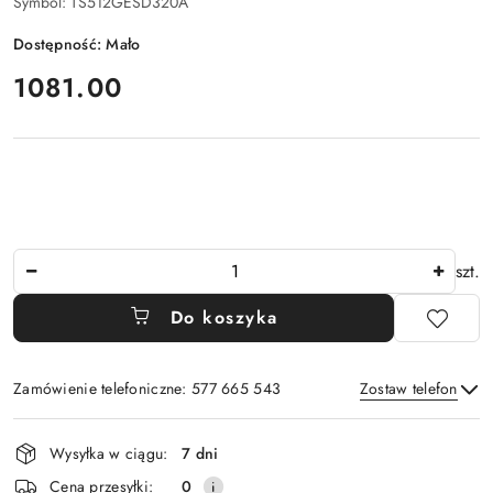
Symbol:
TS512GESD320A
Dostępność:
Mało
cena:
1081.00
Ilość
szt.
Do koszyka
Zamówienie telefoniczne: 577 665 543
Zostaw telefon
Dostępność
Wysyłka w ciągu:
7 dni
i
Wyślij
Cena przesyłki:
0