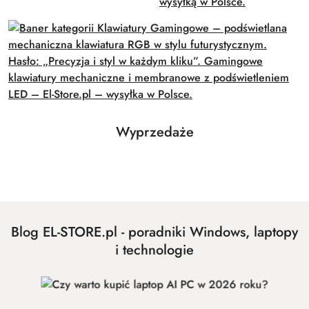
Produkty
Wyprzedaże
Pomiń karuzelę produktów
o
statusie:
Blog EL-STORE.pl - poradniki Windows, laptopy
i technologie