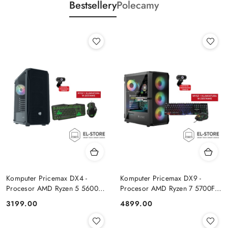
Bestsellery
Polecamy
Komputer Pricemax DX4 -
Komputer Pricemax DX9 -
Procesor AMD Ryzen 5 5600G
Procesor AMD Ryzen 7 5700F |
| Pamięć 16GB | Dysk SSD
Pamięć 24GB | Dysk SSD 1TB |
Cena:
Cena:
3199.00
4899.00
512GB Win 11 PRO
GeForce RTX 5050 8GB | Win
11