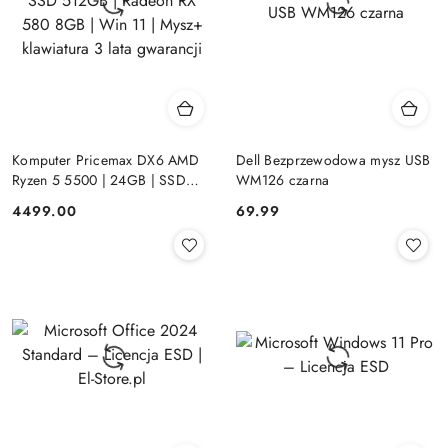
Komputer Pricemax DX6 AMD
Dell Bezprzewodowa mysz USB
Ryzen 5 5500 | 24GB | SSD
WM126 czarna
512GB | Radeon RX 580 8GB |
Cena:
Cena:
4499.00
69.99
Win 11 | Mysz+ klawiatura 3 lata
gwarancji