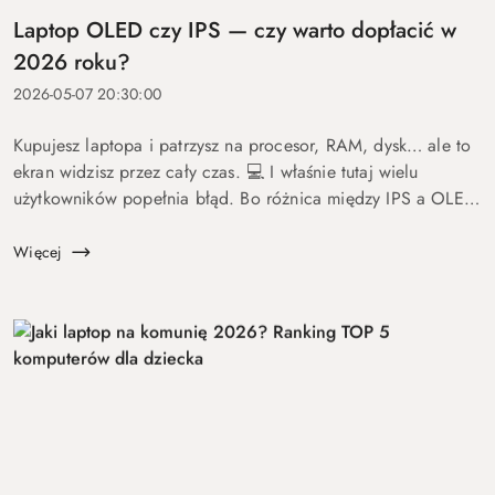
Laptop OLED czy IPS — czy warto dopłacić w
2026 roku?
2026-05-07 20:30:00
Kupujesz laptopa i patrzysz na procesor, RAM, dysk… ale to
ekran widzisz przez cały czas. 💻 I właśnie tutaj wielu
użytkowników popełnia błąd. Bo różnica między IPS a OLED
to nie detal. To coś, co wpływa na komfort pracy, oglądania
fil...
Więcej