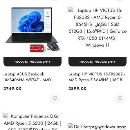
PRODUKT NIEDOSTĘPNY
PRODUKT NIEDOSTĘPNY
Laptop ASUS Zenbook
Laptop HP VICTUS 15-FB2082 -
UM3406HA-WS74T - AMD
AMD Ryzen 5-8645HS | 16GB |
Ryzen 7-8840HS | 16GB | SSD
SSD 512GB | 15.6"FHD |
Cena:
Cena:
3749.00
3899.00
512GB | 14" OLED (1920x1200)
GeForce RTX 4050 6144MB |
Dotykowa | Windows 11
Windows 11