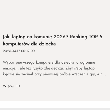
Jaki laptop na komunię 2026? Ranking TOP 5
komputerów dla dziecka
2026-04-17 00:17:00
Wybór pierwszego komputera dla dziecka to ogromne
emocje… ale też ryzyko złej decyzji. Zbyt słaby laptop
będzie się zacinał przy pierwszej próbie włączenia gry, a na
zbyt drogi wydasz pieniądze bez sensu. Dlatego
przygotowaliśmy ten p...
Więcej