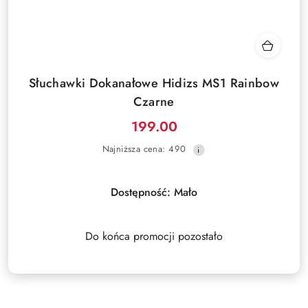
Słuchawki Dokanałowe Hidizs MS1 Rainbow
Czarne
199.00
Cena
Najniższa
Najniższa cena:
490
promocyjna:
cena
z
30
Dostępność:
Mało
dni
przed
obniżką
Do końca promocji pozostało