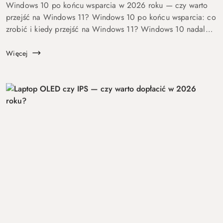
Windows 10 po końcu wsparcia w 2026 roku — czy warto
przejść na Windows 11? Windows 10 po końcu wsparcia: co
zrobić i kiedy przejść na Windows 11? Windows 10 nadal
się uruchamia. Problem w tym, że od 14 października 2025
roku robi to już bez ochrony...
Więcej