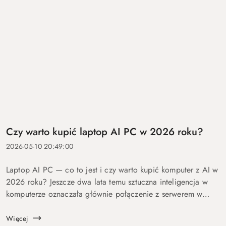
Czy warto kupić laptop AI PC w 2026 roku?
2026-05-10 20:49:00
Laptop AI PC — co to jest i czy warto kupić komputer z AI w
2026 roku? Jeszcze dwa lata temu sztuczna inteligencja w
komputerze oznaczała głównie połączenie z serwerem w
chmurze i odpowiedź po kilku sekundach oczekiwania. Dziś
coraz więcej mo...
Więcej