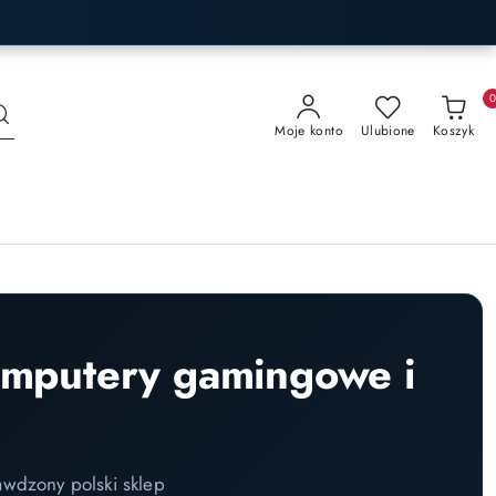
Moje konto
Ulubione
Koszyk
omputery gamingowe i
awdzony polski sklep