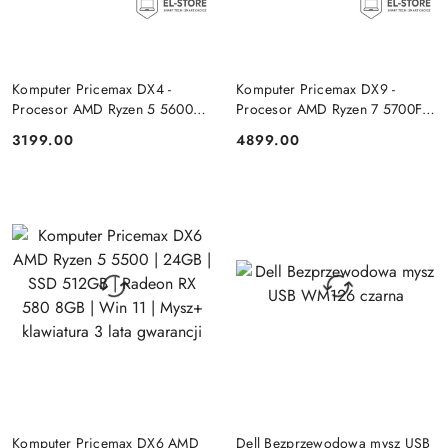
DO KOSZYKA
DO KOSZYKA
Komputer Pricemax DX4 -
Komputer Pricemax DX9 -
Procesor AMD Ryzen 5 5600G
Procesor AMD Ryzen 7 5700F |
| Pamięć 16GB | Dysk SSD
Pamięć 24GB | Dysk SSD 1TB |
3199.00
4899.00
Cena:
Cena:
512GB Win 11 PRO
GeForce RTX 5050 8GB | Win
11
DO KOSZYKA
DO KOSZYKA
Komputer Pricemax DX6 AMD
Dell Bezprzewodowa mysz USB