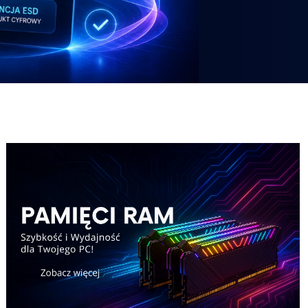
ny-zestaw-Pricemax
Karta-graficzna
ny-zestaw-Pricemax
Karta-graficzna