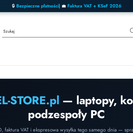
🔒
Bezpieczne płatności
| 💼
Faktura VAT + KSeF 2026
EL-STORE.pl
— laptopy, k
podzespoły PC
D, faktura VAT i ekspresowa wysyłka tego samego dnia — spr