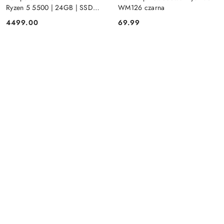
Ryzen 5 5500 | 24GB | SSD
WM126 czarna
512GB | Radeon RX 580 8GB |
4499.00
69.99
Cena:
Cena:
Win 11 | Mysz+ klawiatura 3 lata
gwarancji