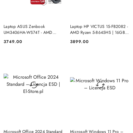
PRODUKT NIEDOSTĘPNY
PRODUKT NIEDOSTĘPNY
Laptop ASUS Zenbook
Laptop HP VICTUS 15-FB2082 -
UM3406HA-WS74T - AMD
AMD Ryzen 5-8645HS | 16GB |
Ryzen 7-8840HS | 16GB | SSD
SSD 512GB | 15.6"FHD |
3749.00
3899.00
Cena:
Cena:
512GB | 14" OLED (1920x1200)
GeForce RTX 4050 6144MB |
Dotykowa | Windows 11
Windows 11
DO KOSZYKA
DO KOSZYKA
Microsoft Office 2024 Standard
Microsoft Windows 11 Pro –