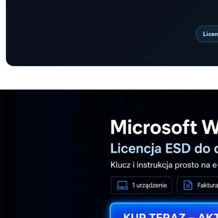
Lice
Pomiń karuzelę promocyjną