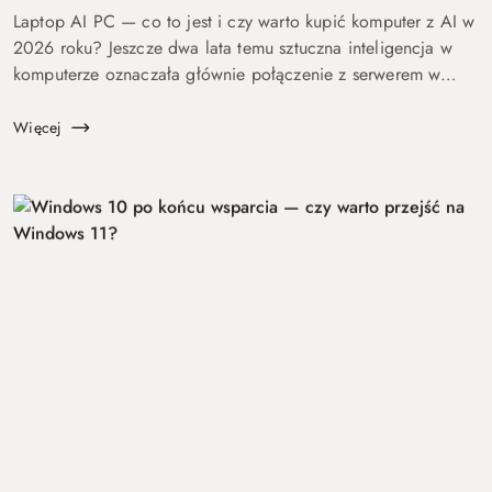
Laptop AI PC — co to jest i czy warto kupić komputer z AI w
2026 roku? Jeszcze dwa lata temu sztuczna inteligencja w
komputerze oznaczała głównie połączenie z serwerem w
chmurze i odpowiedź po kilku sekundach oczekiwania. Dziś
coraz więcej mo...
Więcej