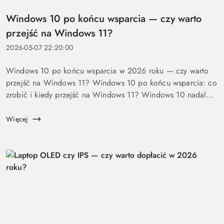
Windows 10 po końcu wsparcia — czy warto
przejść na Windows 11?
2026-05-07 22:20:00
Windows 10 po końcu wsparcia w 2026 roku — czy warto
przejść na Windows 11? Windows 10 po końcu wsparcia: co
zrobić i kiedy przejść na Windows 11? Windows 10 nadal
się uruchamia. Problem w tym, że od 14 października 2025
roku robi to już bez ochrony...
Więcej