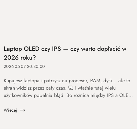
Laptop OLED czy IPS — czy warto dopłacić w
2026 roku?
2026-05-07 20:30:00
Kupujesz laptopa i patrzysz na procesor, RAM, dysk… ale to
ekran widzisz przez cały czas. 💻 I właśnie tutaj wielu
użytkowników popełnia błąd. Bo różnica między IPS a OLED
to nie detal. To coś, co wpływa na komfort pracy, oglądania
fil...
Więcej