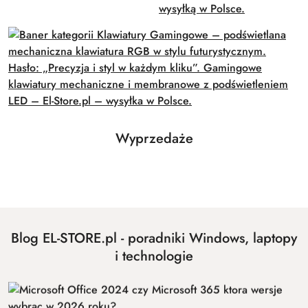
Produkty
Wyprzedaże
Pomiń karuzelę produktów
o
statusie:
Blog EL-STORE.pl - poradniki Windows, laptopy
i technologie