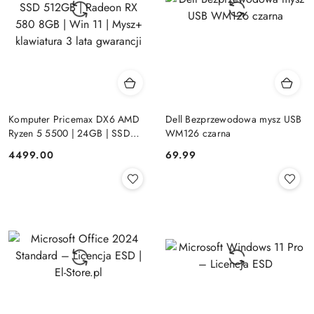
Komputer Pricemax DX6 AMD
Dell Bezprzewodowa mysz USB
Ryzen 5 5500 | 24GB | SSD
WM126 czarna
512GB | Radeon RX 580 8GB |
Cena:
Cena:
4499.00
69.99
Win 11 | Mysz+ klawiatura 3 lata
gwarancji