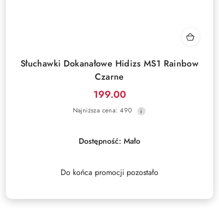
Słuchawki Dokanałowe Hidizs MS1 Rainbow
Czarne
199.00
Cena
Najniższa
Najniższa cena:
490
promocyjna:
cena
z
30
Dostępność:
Mało
dni
przed
obniżką
Do końca promocji pozostało