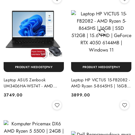
PRODUKT NIEDOSTĘPNY
PRODUKT NIEDOSTĘPNY
Laptop ASUS Zenbook
Laptop HP VICTUS 15-FB2082 -
UM3406HA-WS74T - AMD
AMD Ryzen 5-8645HS | 16GB |
Ryzen 7-8840HS | 16GB | SSD
SSD 512GB | 15.6"FHD |
Cena:
Cena:
3749.00
3899.00
512GB | 14" OLED (1920x1200)
GeForce RTX 4050 6144MB |
Dotykowa | Windows 11
Windows 11