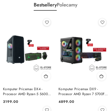
Bestsellery
Polecamy
Komputer Pricemax DX4 -
Komputer Pricemax DX9 -
Procesor AMD Ryzen 5 5600G
Procesor AMD Ryzen 7 5700F |
| Pamięć 16GB | Dysk SSD
Pamięć 24GB | Dysk SSD 1TB |
Cena:
Cena:
3199.00
4899.00
512GB Win 11 PRO
GeForce RTX 5050 8GB | Win
11