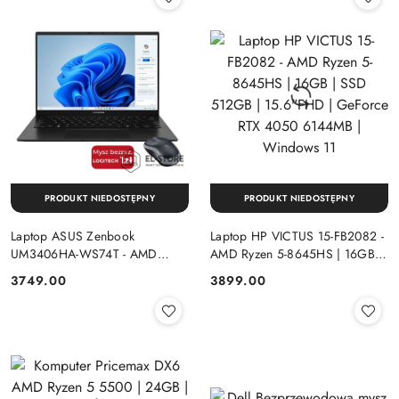
PRODUKT NIEDOSTĘPNY
PRODUKT NIEDOSTĘPNY
Laptop ASUS Zenbook
Laptop HP VICTUS 15-FB2082 -
UM3406HA-WS74T - AMD
AMD Ryzen 5-8645HS | 16GB |
Ryzen 7-8840HS | 16GB | SSD
SSD 512GB | 15.6"FHD |
Cena:
Cena:
3749.00
3899.00
512GB | 14" OLED (1920x1200)
GeForce RTX 4050 6144MB |
Dotykowa | Windows 11
Windows 11