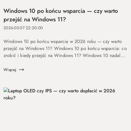
Windows 10 po końcu wsparcia — czy warto
przejść na Windows 11?
2026-05-07 22:20:00
Windows 10 po końcu wsparcia w 2026 roku — czy warto
przejść na Windows 11? Windows 10 po końcu wsparcia: co
zrobić i kiedy przejść na Windows 11? Windows 10 nadal
się uruchamia. Problem w tym, że od 14 października 2025
roku robi to już bez ochrony...
Więcej