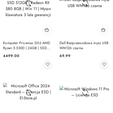
Komputer Pricemax DX6 AMD
Dell Bezprzewodowa mysz USB
Ryzen 5 5500 | 24GB | SSD
WM126 czarna
512GB | Radeon RX 580 8GB |
Cena:
Cena:
4499.00
69.99
Win 11 | Mysz+ klawiatura 3 lata
gwarancji