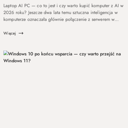
Laptop AI PC — co to jest i czy warto kupić komputer z AI w
2026 roku? Jeszcze dwa lata temu sztuczna inteligencja w
komputerze oznaczała głównie połączenie z serwerem w
chmurze i odpowiedź po kilku sekundach oczekiwania. Dziś
coraz więcej mo...
Więcej