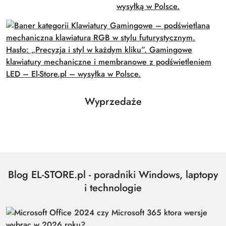
Produkty
Wyprzedaże
Pomiń karuzelę produktów
o
statusie:
Blog EL-STORE.pl - poradniki Windows, laptopy
i technologie