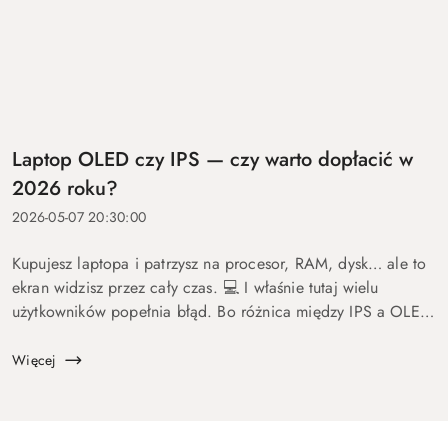
Laptop OLED czy IPS — czy warto dopłacić w
2026 roku?
2026-05-07 20:30:00
Kupujesz laptopa i patrzysz na procesor, RAM, dysk… ale to
ekran widzisz przez cały czas. 💻 I właśnie tutaj wielu
użytkowników popełnia błąd. Bo różnica między IPS a OLED
to nie detal. To coś, co wpływa na komfort pracy, oglądania
fil...
Więcej