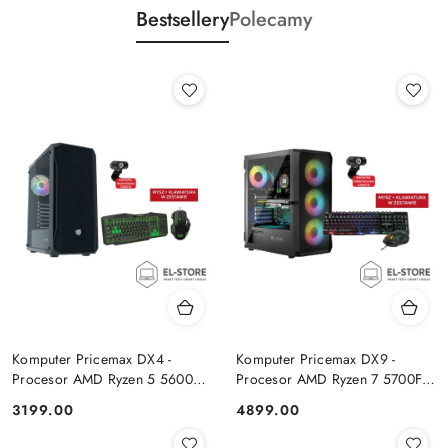
Bestsellery
Polecamy
Komputer Pricemax DX4 -
Komputer Pricemax DX9 -
Procesor AMD Ryzen 5 5600G
Procesor AMD Ryzen 7 5700F |
| Pamięć 16GB | Dysk SSD
Pamięć 24GB | Dysk SSD 1TB |
Cena:
Cena:
3199.00
4899.00
512GB Win 11 PRO
GeForce RTX 5050 8GB | Win
11