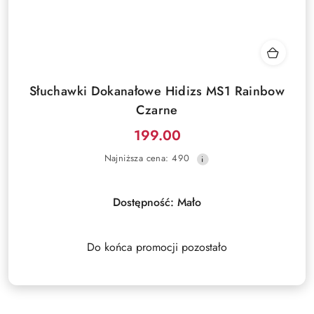
Słuchawki Dokanałowe Hidizs MS1 Rainbow
Czarne
199.00
Cena
Najniższa
Najniższa cena:
490
promocyjna:
cena
z
30
Dostępność:
Mało
dni
przed
obniżką
Do końca promocji pozostało