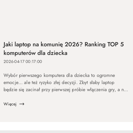
Jaki laptop na komunię 2026? Ranking TOP 5
komputerów dla dziecka
2026-04-17 00:17:00
Wybór pierwszego komputera dla dziecka to ogromne
emocje… ale też ryzyko złej decyzji. Zbyt słaby laptop
będzie się zacinał przy pierwszej próbie włączenia gry, a na
zbyt drogi wydasz pieniądze bez sensu. Dlatego
przygotowaliśmy ten p...
Więcej