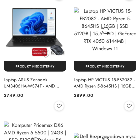
PRODUKT NIEDOSTĘPNY
PRODUKT NIEDOSTĘPNY
Laptop ASUS Zenbook
Laptop HP VICTUS 15-FB2082 -
UM3406HA-WS74T - AMD
AMD Ryzen 5-8645HS | 16GB |
Ryzen 7-8840HS | 16GB | SSD
SSD 512GB | 15.6"FHD |
Cena:
Cena:
3749.00
3899.00
512GB | 14" OLED (1920x1200)
GeForce RTX 4050 6144MB |
Dotykowa | Windows 11
Windows 11