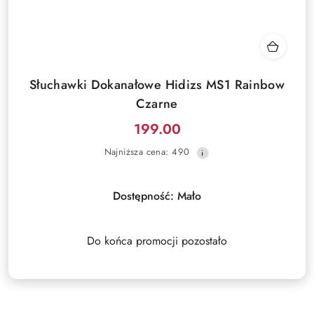
Słuchawki Dokanałowe Hidizs MS1 Rainbow
Czarne
199.00
Cena
Najniższa
Najniższa cena:
490
promocyjna:
cena
z
30
Dostępność:
Mało
dni
przed
obniżką
Do końca promocji pozostało