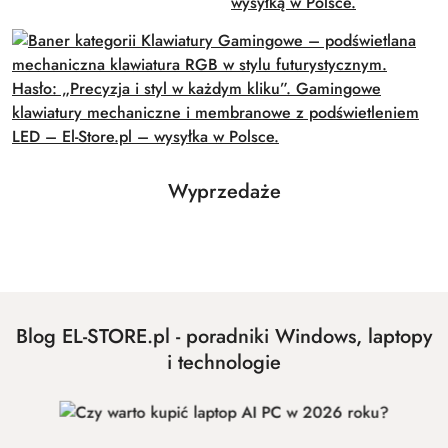
Produkty
Wyprzedaże
Pomiń karuzelę produktów
o
statusie:
Blog EL-STORE.pl - poradniki Windows, laptopy
i technologie