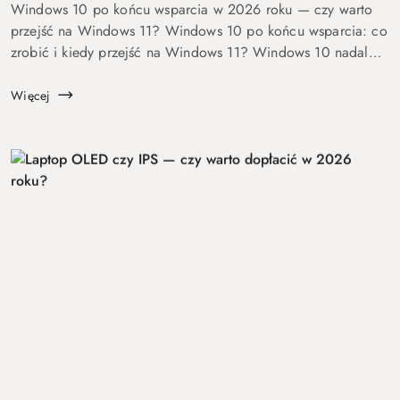
Windows 10 po końcu wsparcia w 2026 roku — czy warto
przejść na Windows 11? Windows 10 po końcu wsparcia: co
zrobić i kiedy przejść na Windows 11? Windows 10 nadal
się uruchamia. Problem w tym, że od 14 października 2025
roku robi to już bez ochrony...
Więcej