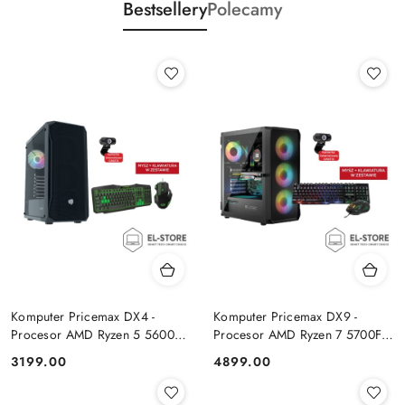
Bestsellery
Polecamy
Komputer Pricemax DX4 -
Komputer Pricemax DX9 -
Procesor AMD Ryzen 5 5600G
Procesor AMD Ryzen 7 5700F |
| Pamięć 16GB | Dysk SSD
Pamięć 24GB | Dysk SSD 1TB |
Cena:
Cena:
3199.00
4899.00
512GB Win 11 PRO
GeForce RTX 5050 8GB | Win
11