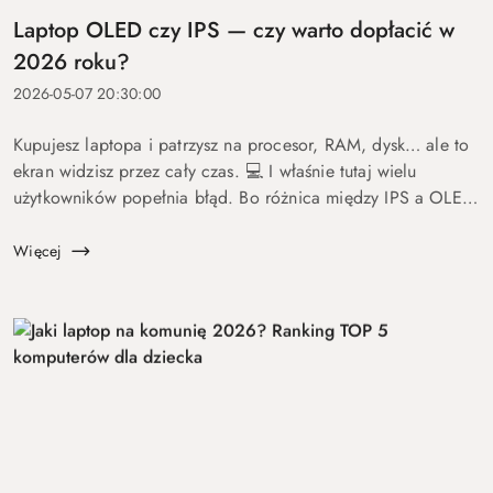
Laptop OLED czy IPS — czy warto dopłacić w
2026 roku?
2026-05-07 20:30:00
Kupujesz laptopa i patrzysz na procesor, RAM, dysk… ale to
ekran widzisz przez cały czas. 💻 I właśnie tutaj wielu
użytkowników popełnia błąd. Bo różnica między IPS a OLED
to nie detal. To coś, co wpływa na komfort pracy, oglądania
fil...
Więcej