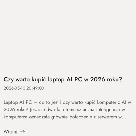
Czy warto kupić laptop AI PC w 2026 roku?
2026-05-10 20:49:00
Laptop AI PC — co to jest i czy warto kupić komputer z AI w
2026 roku? Jeszcze dwa lata temu sztuczna inteligencja w
komputerze oznaczała głównie połączenie z serwerem w
chmurze i odpowiedź po kilku sekundach oczekiwania. Dziś
coraz więcej mo...
Więcej