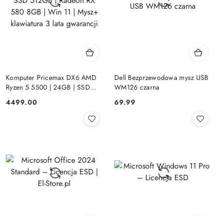
Komputer Pricemax DX6 AMD
Dell Bezprzewodowa mysz USB
Ryzen 5 5500 | 24GB | SSD
WM126 czarna
512GB | Radeon RX 580 8GB |
Cena:
Cena:
4499.00
69.99
Win 11 | Mysz+ klawiatura 3 lata
gwarancji