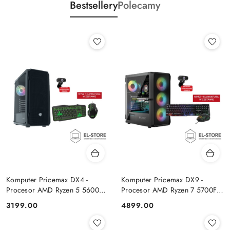
Bestsellery
Polecamy
Komputer Pricemax DX4 -
Komputer Pricemax DX9 -
Procesor AMD Ryzen 5 5600G
Procesor AMD Ryzen 7 5700F |
| Pamięć 16GB | Dysk SSD
Pamięć 24GB | Dysk SSD 1TB |
Cena:
Cena:
3199.00
4899.00
512GB Win 11 PRO
GeForce RTX 5050 8GB | Win
11