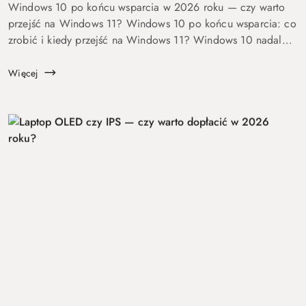
Windows 10 po końcu wsparcia w 2026 roku — czy warto
przejść na Windows 11? Windows 10 po końcu wsparcia: co
zrobić i kiedy przejść na Windows 11? Windows 10 nadal
się uruchamia. Problem w tym, że od 14 października 2025
roku robi to już bez ochrony...
Więcej