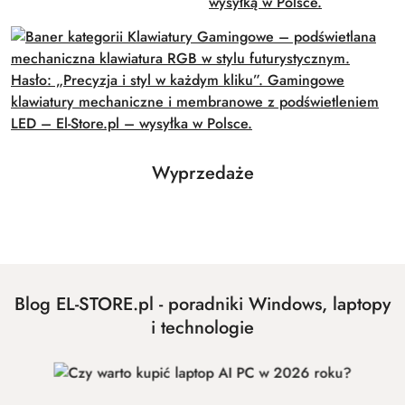
Produkty
Wyprzedaże
Pomiń karuzelę produktów
o
statusie:
Blog EL-STORE.pl - poradniki Windows, laptopy
i technologie