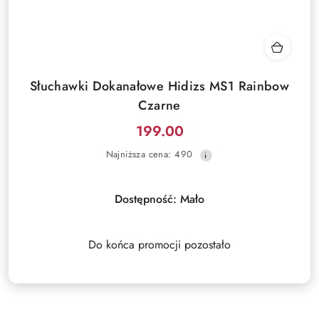
Słuchawki Dokanałowe Hidizs MS1 Rainbow
Czarne
199.00
Cena
Najniższa
Najniższa cena:
490
promocyjna:
cena
z
30
Dostępność:
Mało
dni
przed
obniżką
Do końca promocji pozostało