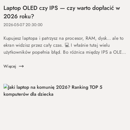
Laptop OLED czy IPS — czy warto dopłacić w
2026 roku?
2026-05-07 20:30:00
Kupujesz laptopa i patrzysz na procesor, RAM, dysk… ale to
ekran widzisz przez cały czas. 💻 I właśnie tutaj wielu
użytkowników popełnia błąd. Bo różnica między IPS a OLED
to nie detal. To coś, co wpływa na komfort pracy, oglądania
fil...
Więcej