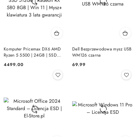
Komputer Pricemax DX6 AMD
Dell Bezprzewodowa mysz USB
Ryzen 5 5500 | 24GB | SSD
WM126 czarna
512GB | Radeon RX 580 8GB |
Cena:
Cena:
4499.00
69.99
Win 11 | Mysz+ klawiatura 3 lata
gwarancji