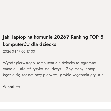
Jaki laptop na komunię 2026? Ranking TOP 5
komputerów dla dziecka
2026-04-17 00:17:00
Wybór pierwszego komputera dla dziecka to ogromne
emocje… ale też ryzyko złej decyzji. Zbyt słaby laptop
będzie się zacinał przy pierwszej próbie włączenia gry, a na
zbyt drogi wydasz pieniądze bez sensu. Dlatego
przygotowaliśmy ten p...
Więcej