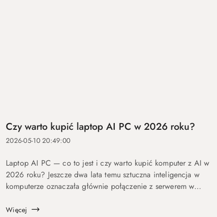
Czy warto kupić laptop AI PC w 2026 roku?
2026-05-10 20:49:00
Laptop AI PC — co to jest i czy warto kupić komputer z AI w
2026 roku? Jeszcze dwa lata temu sztuczna inteligencja w
komputerze oznaczała głównie połączenie z serwerem w
chmurze i odpowiedź po kilku sekundach oczekiwania. Dziś
coraz więcej mo...
Więcej