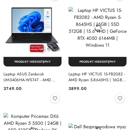
PRODUKT NIEDOSTĘPNY
PRODUKT NIEDOSTĘPNY
Laptop ASUS Zenbook
Laptop HP VICTUS 15-FB2082 -
UM3406HA-WS74T - AMD
AMD Ryzen 5-8645HS | 16GB |
Ryzen 7-8840HS | 16GB | SSD
SSD 512GB | 15.6"FHD |
Cena:
Cena:
3749.00
3899.00
512GB | 14" OLED (1920x1200)
GeForce RTX 4050 6144MB |
Dotykowa | Windows 11
Windows 11